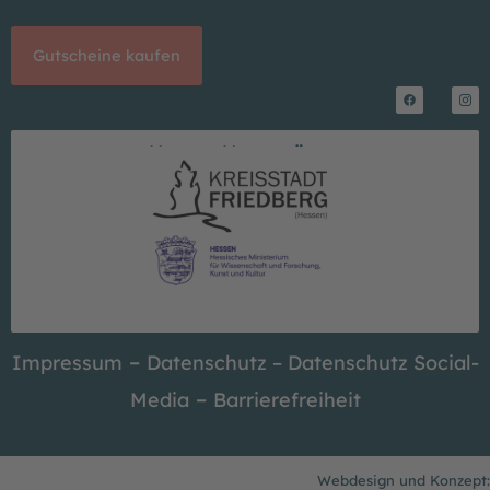
Gutscheine kaufen
F
I
a
n
c
s
Unsere Unterstützer
e
t
b
a
o
g
o
r
k
a
m
–
Impressum
Datenschutz –
Datenschutz Social-
–
Media
Barrierefreiheit
Webdesign und Konzept: