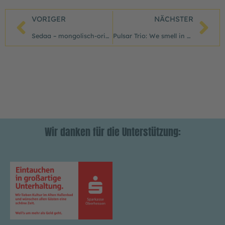
Zurück
Nä
VORIGER
NÄCHSTER
Sedaa – mongolisch-orientalische Musik
Pulsar Trio: We smell in Stereo
Wir danken für die Unterstützung: