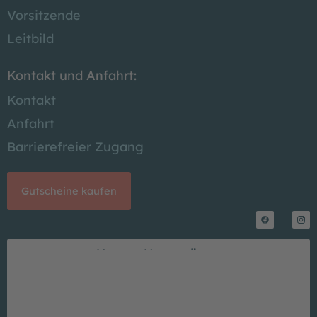
Vorsitzende
Leitbild
Kontakt und Anfahrt:
Kontakt
Anfahrt
Barrierefreier Zugang
Gutscheine kaufen
F
I
a
n
c
s
Unsere Unterstützer
e
t
b
a
o
g
o
r