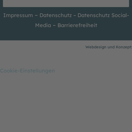
k
a
m
–
Impressum
Datenschutz –
Datenschutz Social-
–
Media
Barrierefreiheit
Webdesign und Konzept:
Cookie-Einstellungen