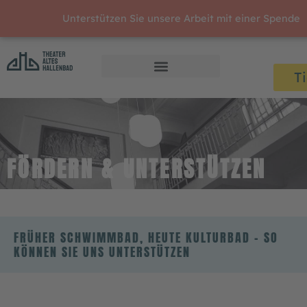
Zum
Unterstützen Sie unsere Arbeit mit einer Spende
Inhalt
springen
T
FÖRDERN & UNTERSTÜTZEN
FRÜHER SCHWIMMBAD, HEUTE KULTURBAD – SO
KÖNNEN SIE UNS UNTERSTÜTZEN