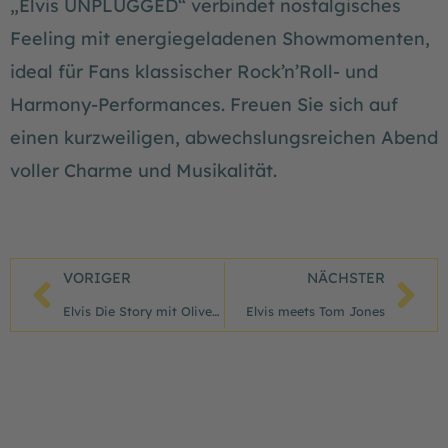
„Elvis UNPLUGGED“ verbindet nostalgisches
Feeling mit energiegeladenen Showmomenten,
ideal für Fans klassischer Rock’n’Roll- und
Harmony-Performances. Freuen Sie sich auf
einen kurzweiligen, abwechslungsreichen Abend
voller Charme und Musikalität.
Zurück
Nä
VORIGER
NÄCHSTER
Elvis Die Story mit Oliver Steinhoff
Elvis meets Tom Jones