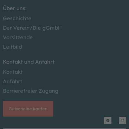
Über uns:
Geschichte
Der Verein/
Die gGmbH
Vorsitzende
Leitbild
Kontakt und Anfahrt:
Kontakt
Anfahrt
Barrierefreier Zugang
Gutscheine kaufen
F
I
a
n